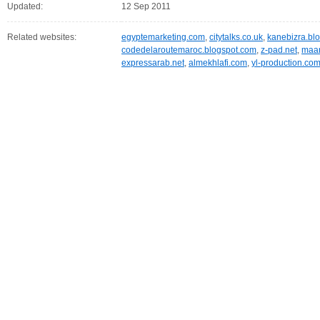
Updated:
12 Sep 2011
Related websites:
egyptemarketing.com
,
citytalks.co.uk
,
kanebizra.bl
codedelaroutemaroc.blogspot.com
,
z-pad.net
,
maar
expressarab.net
,
almekhlafi.com
,
yl-production.co